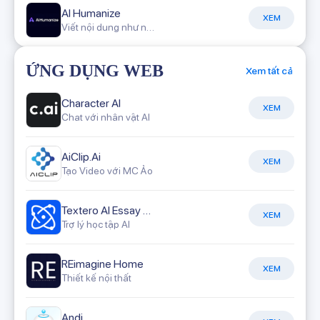
AI Humanize
XEM
Viết nội dung như người viết
ỨNG DỤNG WEB
Xem tất cả
Character AI
XEM
Chat với nhân vật AI
AiClip.Ai
XEM
Tạo Video với MC Ảo
Textero AI Essay Writer
XEM
Trợ lý học tập AI
REimagine Home
XEM
Thiết kế nội thất
Andi