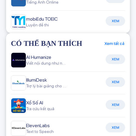
Tiếng Anh Online
mobiEdu TOEIC
XEM
Luyện đề thi
CÓ THỂ BẠN THÍCH
Xem tất cả
AI Humanize
XEM
Viết nội dung như người viết
IllumiDesk
XEM
Trợ lý bài giảng cho giáo viên
Xổ Số AI
XEM
Tra cứu kết quả
ElevenLabs
XEM
Text to Speech