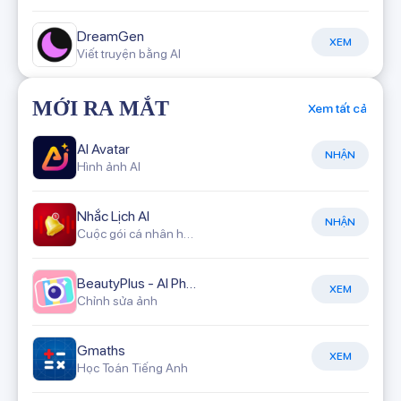
DreamGen
XEM
Viết truyện bằng AI
MỚI RA MẮT
Xem tất cả
AI Avatar
NHẬN
Hình ảnh AI
Nhắc Lịch AI
NHẬN
Cuộc gói cá nhân hóa
BeautyPlus - AI Photo Editor
XEM
Chỉnh sửa ảnh
Gmaths
XEM
Học Toán Tiếng Anh