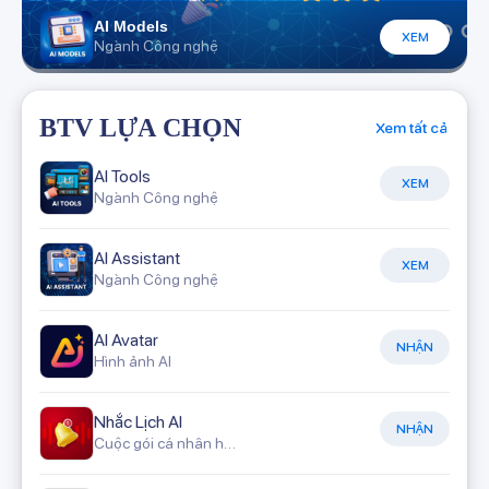
AI Models
XEM
Ngành Công nghệ
BTV LỰA CHỌN
Xem tất cả
AI Tools
XEM
Ngành Công nghệ
AI Assistant
XEM
Ngành Công nghệ
AI Avatar
NHẬN
Hình ảnh AI
Nhắc Lịch AI
NHẬN
Cuộc gói cá nhân hóa