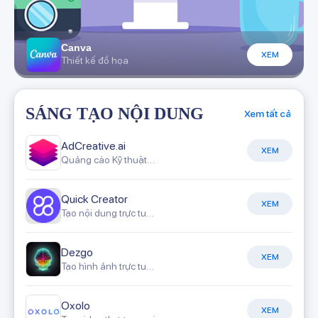
Canva
XEM
Thiết kế đồ họa
SÁNG TẠO NỘI DUNG
Xem tất cả
AdCreative.ai
XEM
Quảng cáo Kỹ thuật số
Quick Creator
XEM
Tạo nội dung trực tuyến
Dezgo
XEM
Tạo hình ảnh trực tuyến
Oxolo
XEM