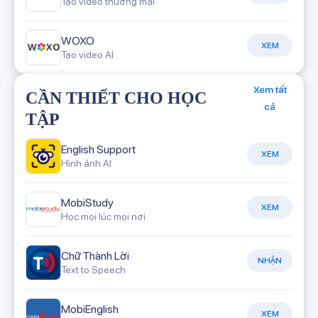
Tạo video thương mại
WOXO
XEM
Tạo video AI
Xem tất
CẦN THIẾT CHO HỌC
cả
TẬP
English Support
XEM
Hình ảnh AI
MobiStudy
XEM
Học mọi lúc mọi nơi
Chữ Thành Lời
NHẬN
Text to Speech
MobiEnglish
XEM