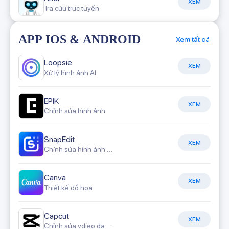
XEM
Tra cứu trực tuyến
APP IOS & ANDROID
Xem tất cả
Loopsie
XEM
Xử lý hình ảnh AI
EPIK
XEM
Chỉnh sửa hình ảnh
SnapEdit
XEM
Chỉnh sửa hình ảnh AI
Canva
XEM
Thiết kế đồ họa
Capcut
XEM
Chỉnh sửa vdieo đa năng