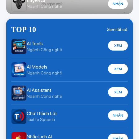
Luyện AI
NHẬN
Ngành Công nghệ
TOP 10
Xem tất cả
AI Tools
XEM
Ngành Công nghệ
AI Models
XEM
Ngành Công nghệ
AI Assistant
XEM
Ngành Công nghệ
Chữ Thành Lời
NHẬN
Text to Speech
Nhắc Lịch AI
NHẬN